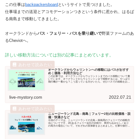
この仕事は
backpackersboard
というサイトで見つけました。
仕事場までの送迎とアコモデーションつきという条件に惹かれ、はるば
る南島まで移動してきました。
オークランドから
バス・フェリー・バスを乗り継いで
野菜ファームのあ
るCheviotへ。
詳しい移動方法については別の記事にまとめています。
オークランドからウェリントンへの移動にはバスがおすす
め｜価格・利用方法など
この記事では、オークランドからウェリントンまでのバス移動について書
いています。オークランドからウェリントンまで移動するには、やっぱり
飛行機が一番かな？こう思っている方がいたら、ぜひバスでの移動をおス
スメしたいです！バス...
live-mystory.com
2022.07.21
ニュージーランド北島⇔南島｜フェリー2社の比較価格・設
備・快適さなど
今回のテーマは、ニュージーランドの北島～南島間のフェリーでの移動方
法についてです。2社あるフェリー会社の比較や、車持ち込みなし／あり
の両方の場合について、それぞれの実体験をまとめました。仕事や旅行で
北島～南島の移動を考えて...