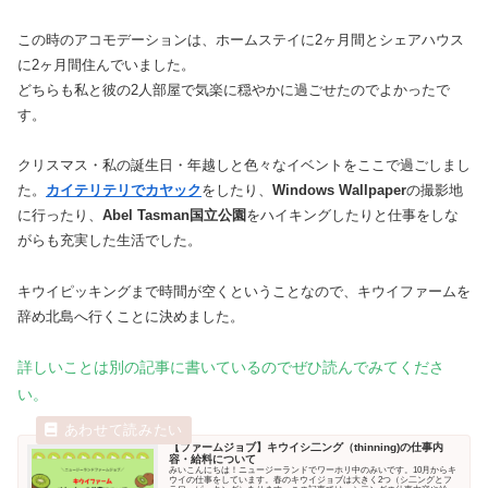
この時のアコモデーションは、ホームステイに2ヶ月間とシェアハウス
に2ヶ月間住んでいました。
どちらも私と彼の2人部屋で気楽に穏やかに過ごせたのでよかったで
す。
クリスマス・私の誕生日・年越しと色々なイベントをここで過ごしまし
た。
カイテリテリでカヤック
をしたり、
Windows Wallpaper
の撮影地
に行ったり、
Abel Tasman国立公園
をハイキングしたりと仕事をしな
がらも充実した生活でした。
キウイピッキングまで時間が空くということなので、キウイファームを
辞め北島へ行くことに決めました。
詳しいことは別の記事に書いているのでぜひ読んでみてくださ
い。
【ファームジョブ】キウイシ二ング（thinning)の仕事内
容・給料について
みいこんにちは！ニュージーランドでワーホリ中のみいです。10月からキ
ウイの仕事をしています。春のキウイジョブは大きく2つ（シ二ングとフ