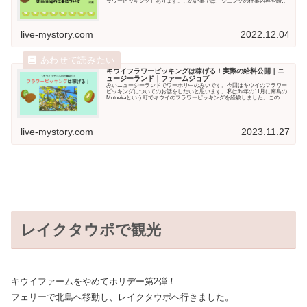
ラワーピッキング）あります。この記事では、シ二ングの仕事内容や給料
について書...
live-mystory.com
2022.12.04
キウイフラワーピッキングは稼げる！実際の給料公開｜ニ
ュージーランド｜ファームジョブ
みいニュージーランドでワーホリ中のみいです。今回はキウイのフラワー
ピッキングについてのお話をしたいと思います。私は昨年の11月に南島の
Motuekaという町でキウイのフラワーピッキングを経験しました。このフ
ァームジョブ...
live-mystory.com
2023.11.27
レイクタウポで観光
キウイファームをやめてホリデー第2弾！
フェリーで北島へ移動し、レイクタウポへ行きました。