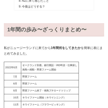
NZに来て感じたこと
今後はどうする？
1年間の歩み〜ざっくりまとめ〜
私がニュージーランドに来てから
1年間何をしてきたか
を簡単に表にま
とめてみました。
オークランド到着。銀行開設・IRD申請・仕事探し
2022年6月
南島へ移動・野菜ファーム開始
7月
野菜ファーム
8月
野菜ファーム
9月
野菜ファーム終了・南島プチロードトリップ
10月
キウイファーム開始（キウイシニング）
11月
キウイファーム（フラワーピッキング）