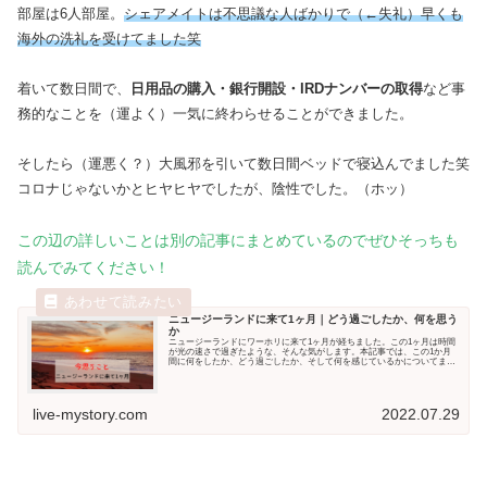
部屋は6人部屋。
シェアメイトは不思議な人ばかりで（←失礼）早くも
海外の洗礼を受けてました笑
着いて数日間で、
日用品の購入・銀行開設・IRDナンバーの取得
など事
務的なことを（運よく）一気に終わらせることができました。
そしたら（運悪く？）大風邪を引いて数日間ベッドで寝込んでました笑
コロナじゃないかとヒヤヒヤでしたが、陰性でした。（ホッ）
この辺の詳しいことは別の記事にまとめているのでぜひそっちも
読んでみてください！
ニュージーランドに来て1ヶ月｜どう過ごしたか、何を思う
か
ニュージーランドにワーホリに来て1ヶ月が経ちました。この1ヶ月は時間
が光の速さで過ぎたような、そんな気がします。本記事では、この1か月
間に何をしたか、どう過ごしたか、そして何を感じているかについてまと
めていきたいと思います。...
live-mystory.com
2022.07.29