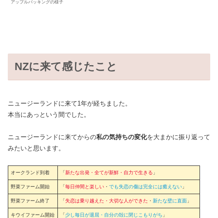
アップルパッキングの様子
NZに来て感じたこと
ニュージーランドに来て1年が経ちました。
本当にあっという間でした。
ニュージーランドに来てからの
私の気持ちの変化
を大まかに振り返って
みたいと思います。
オークランド到着
「
新たな出発・全てが新鮮・自力で生きる
」
野菜ファーム開始
「
毎日仲間と楽しい
・
でも失恋の傷は完全には癒えない
」
野菜ファーム終了
「
失恋は乗り越えた・大切な人ができた
・
新たな壁に直面
」
キウイファーム開始
「
少し毎日が退屈・自分の殻に閉じこもりがち
」