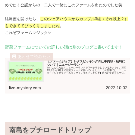
めでたく公認からの、二人で一緒にこのファームを出たのでした笑
結局蓋を開けたら、
このシェアハウスからカップル3組（それ以上？）
もできててびっくりしましたね
。
これぞファームマジック✨
野菜ファームについての詳しい話は別のブログに書いてます！
【ファームジョブ】レタスピッキングの仕事内容・給料に
ついて｜ニュージーランド
みいこんにちは！ニュージーランドでワーホリをしているみいです。2022
年6月から9月まで野菜ファームで働いていました！この記事では、ニュー
ジーランドのファームジョブ【レタスピッキング】について紹介していま
す。この記事で...
live-mystory.com
2022.10.02
南島をプチロードトリップ