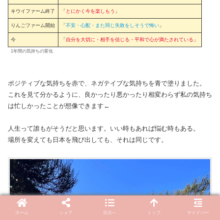
キウイファーム終了
「
とにかく今を楽しもう
」
りんごファーム開始
「
不安・心配・また同じ失敗をしそうで怖い
」
今
「
自分を大切に・相手を信じる・
平和で心が満たされている
」
1年間の気持ちの変化
ポジティブな気持ちを赤で、ネガテイブな気持ちを青で塗りました。
これを見て分かるように、良かったり悪かったり相変わらず私の気持ち
は忙しかったことが想像できます←
人生って誰もがそうだと思います。いい時もあれば悩む時もある。
場所を変えても日本を飛び出しても、それは同じです。
ホーム
シェア
目次へ
トップ
サイドバー