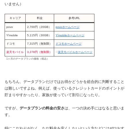
いません）
キャリア
料金
参考URL
povo
2,700円（20GB）
povoホームページ
Y!mobile
5,115円（30GB）
Y!mobileホームページ
ドコモ
7,315円（無制限）
ドコモホームページ
楽天モバイル
3,278円
（無制限）
楽天モバイルホームページ
1ヶ月のデータプランの価格（税込）
もちろん、データプランだけではお得かどうかを総合的に判断すること
は難しいですよね。例えば、使っているクレジットカードのポイントが
貯まりやすかったり、家族が使っていて割引になったり。
ですが、
データプランの料金の安さ
は、一つの決め手にはなると思いま
す。
特にこだわりがなく、ただ料金を安くしたいという方などにはぜひおす