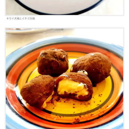
キウイ大福とイチゴ大福