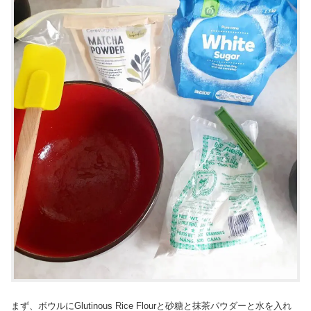
まず、ボウルにGlutinous Rice Flourと砂糖と抹茶パウダーと水を入れ