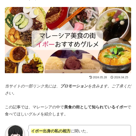
2024.05.28
2024.04.25
当サイトの一部リンク先には、
プロモーション
を含みます。ご了承くだ
さい。
この記事では、マレーシアの中で
美食の街として知られているイポー
で
食べてほしいグルメを紹介します。
イポー出身の私の相方
に聞いた、