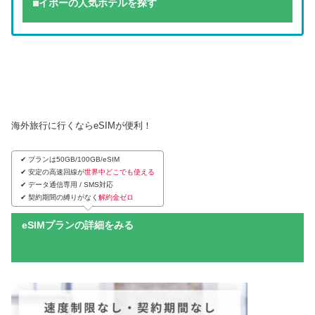
イポーの人気ホテルを探す
海外旅行に行くならeSIMが便利！
✔︎ プランは50GB/100GB/eSIM
✔︎ 安定の高速回線が
世界中どこでも使える
✔︎ データ通信専用 / SMS対応
✔︎ 契約期間の縛りがなく
解約金ゼロ
eSIMプランの詳細をみる