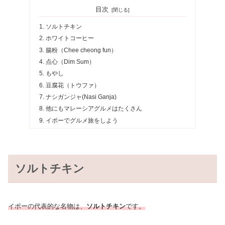
目次
ソルトチキン
ホワイトコーヒー
腸粉（Chee cheong fun）
点心（Dim Sum）
もやし
豆腐花（トウファ）
ナシガンジャ(Nasi Ganja)
他にもマレーシアグルメはたくさん
イポーでグルメ旅をしよう
ソルトチキン
イポーの代表的な名物
は
、
ソルトチキン
です。