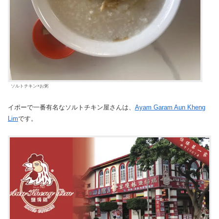
ソルトチキン×お粥
イポーで一番有名なソルトチキン屋さんは、
Ayam Garam Aun Kheng
Lim
です。