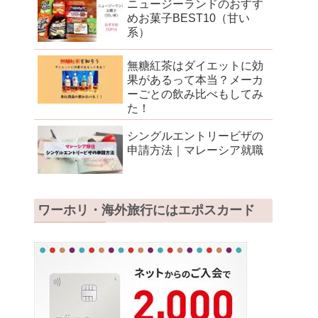
ニュージーランドのおすす
めお菓子BEST10（甘い
系）
無糖紅茶はダイエットに効
果があるって本当？メーカ
ーごとの飲み比べもしてみ
た！
シングルエントリービザの
申請方法｜マレーシア就職
ワーホリ・海外旅行にはエポスカード