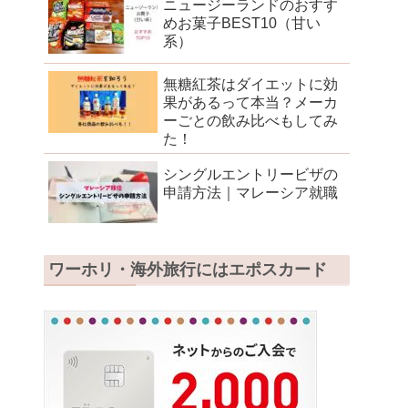
ニュージーランドのおすす
めお菓子BEST10（甘い
系）
無糖紅茶はダイエットに効
果があるって本当？メーカ
ーごとの飲み比べもしてみ
た！
シングルエントリービザの
申請方法｜マレーシア就職
ワーホリ・海外旅行にはエポスカード