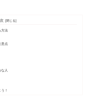
次
る方法
注意点
めな人
よう！