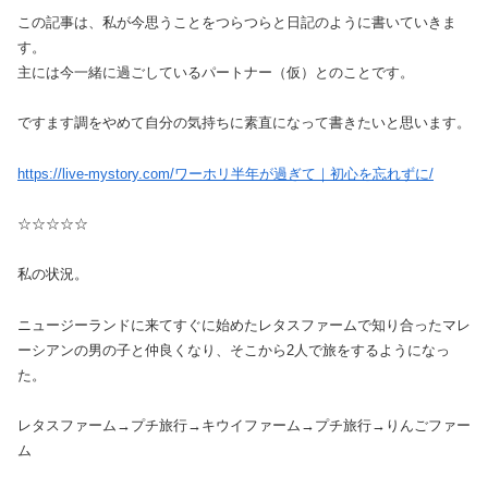
この記事は、私が今思うことをつらつらと日記のように書いていきま
す。
主には今一緒に過ごしているパートナー（仮）とのことです。
ですます調をやめて自分の気持ちに素直になって書きたいと思います。
https://live-mystory.com/ワーホリ半年が過ぎて｜初心を忘れずに/
☆☆☆☆☆
私の状況。
ニュージーランドに来てすぐに始めたレタスファームで知り合ったマレ
ーシアンの男の子と仲良くなり、そこから2人で旅をするようになっ
た。
レタスファーム→プチ旅行→キウイファーム→プチ旅行→りんごファー
ム