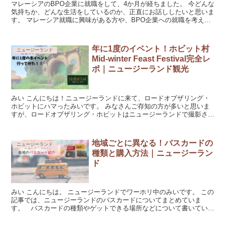
マレーシアのBPO企業に就職をして、4か月が経ちました。 今どんな
気持ちか、どんな生活をしているのか、正直にお話ししたいと思いま
す。 マレーシア就職に興味がある方や、BPO企業への就職を考えて
いる方に、少しでも参考になれば良い...
年に1度のイベント！ホビット村
ニュージーランド
Mid-winter Feast Festival完全レ
ポ｜ニュージーランド観光
みい こんにちは！ニュージーランドに来て、ロードオブザリング・
ホビットにハマったみいです。 みなさんご存知の方が多いと思いま
すが、ロードオブザリング・ホビットはニュージーランドで撮影され
ています。 そしてオークランドから車で...
地域ごとに異なる！バスカードの
ニュージーランド
種類と購入方法｜ニュージーラン
ド
みい こんにちは。 ニュージーランドでワーホリ中のみいです。 この
記事では、ニュージーランドのバスカードについてまとめていま
す。 バスカードの種類やゲットできる場所などについて書いている
ので、ぜひ参考にしてもらえたら嬉しいで...