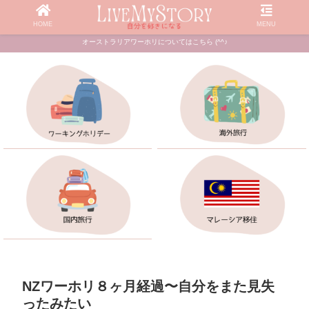
HOME
MENU
オーストラリアワーホリについてはこちら (^^♪
NZワーホリ８ヶ月経過〜自分をまた見失
ったみたい