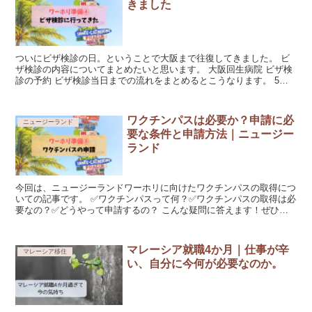
きました
ついにビザ検診の日。ということで大阪まで往復してきました。 ビ
ザ検診の内容についてまとめたいと思います。 大阪回生病院 ビザ検
診の予約 ビザ検診当日までの流れをまとめるとこうなります。 5月6
日病院へ連絡し近...
ワクチンパスは必要か？申請に必
ニュージーランド
要な条件と申請方法｜ニュージー
ランド
今回は、ニュージーランドワーホリに向けたワクチンパスの取得につ
いての記事です。 ✅ワクチンパスって何？✅ワクチンパスの取得は必
要なの？✅どうやって申請するの？ こんな疑問に答えます！ぜひ参
考にして頂けたらと思います(*´▽...
マレーシア就職4か月｜仕事が辛
マレーシア移住
い、自分に今何が必要なのか。