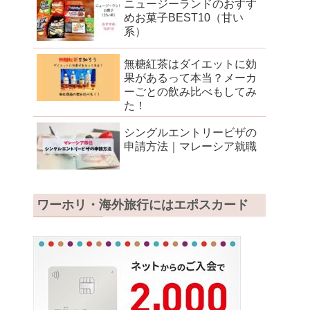
ニュージーランドのおすす
めお菓子BEST10（甘い
系）
無糖紅茶はダイエットに効
果があるって本当？メーカ
ーごとの飲み比べもしてみ
た！
シングルエントリービザの
申請方法｜マレーシア就職
ワーホリ・海外旅行にはエポスカード