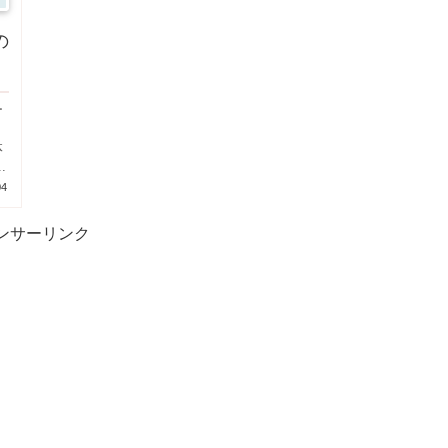
の
ー
、
体
.
04
ンサーリンク