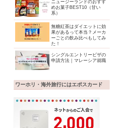
ニュージーランドのおすす
めお菓子BEST10（甘い
系）
無糖紅茶はダイエットに効
果があるって本当？メーカ
ーごとの飲み比べもしてみ
た！
シングルエントリービザの
申請方法｜マレーシア就職
ワーホリ・海外旅行にはエポスカード