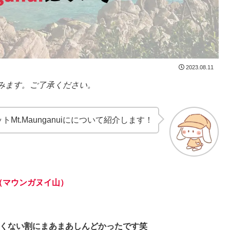
2023.08.11
みます。ご了承ください。
t.Maunganuiにについて紹介します！
nui（マウンガヌイ山）
。
くない割にまあまあしんどかったです笑