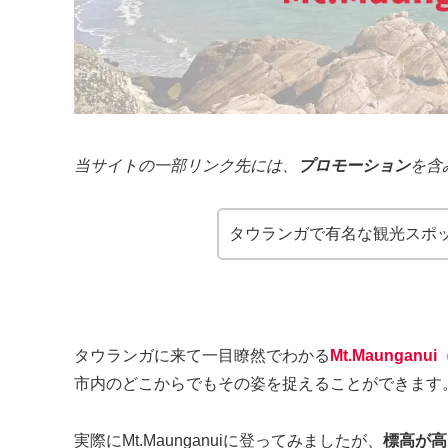
当サイトの一部リンク先には、
プロモーション
を含
タウランガで有名な観光スポットM
タウランガに来て一目瞭然でわかる
Mt.Maunga
市内のどこからでもその姿を捉えることができます
実際にMt.Maunganuiに登ってみましたが、
標高が高