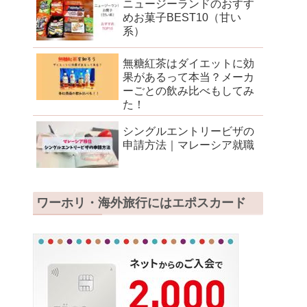
ニュージーランドのおすす
めお菓子BEST10（甘い
系）
無糖紅茶はダイエットに効
果があるって本当？メーカ
ーごとの飲み比べもしてみ
た！
シングルエントリービザの
申請方法｜マレーシア就職
ワーホリ・海外旅行にはエポスカード