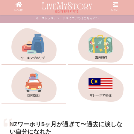
HOME
MENU
オーストラリアワーホリについてはこちら (^^♪
NZワーホリ5ヶ月が過ぎて〜過去に涙しな
い自分になれた