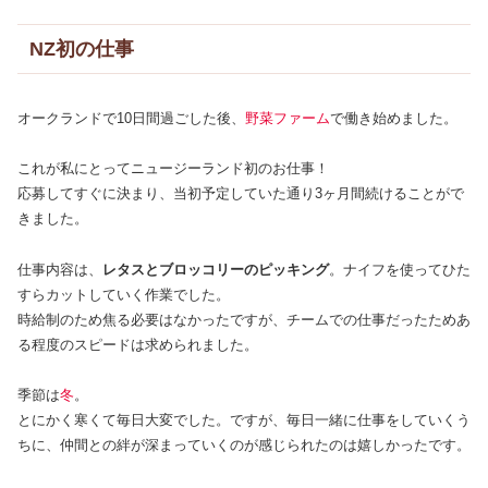
NZ初の仕事
オークランドで10日間過ごした後、
野菜ファーム
で働き始めました。
これが私にとってニュージーランド初のお仕事！
応募してすぐに決まり、当初予定していた通り3ヶ月間続けることがで
きました。
仕事内容は、
レタスとブロッコリーのピッキング
。ナイフを使ってひた
すらカットしていく作業でした。
時給制のため焦る必要はなかったですが、チームでの仕事だったためあ
る程度のスピードは求められました。
季節は
冬
。
とにかく寒くて毎日大変でした。ですが、毎日一緒に仕事をしていくう
ちに、仲間との絆が深まっていくのが感じられたのは嬉しかったです。