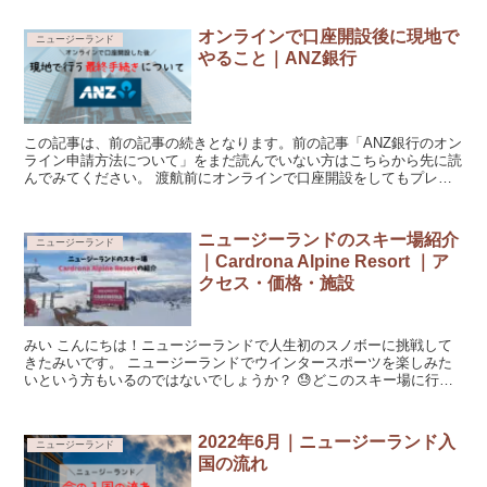
オンラインで口座開設後に現地で
ニュージーランド
やること｜ANZ銀行
この記事は、前の記事の続きとなります。前の記事「ANZ銀行のオン
ライン申請方法について」をまだ読んでいない方はこちらから先に読
んでみてください。 渡航前にオンラインで口座開設をしてもプレオ
ープンという形のため、現地で支店に行...
ニュージーランドのスキー場紹介
ニュージーランド
｜Cardrona Alpine Resort ｜ア
クセス・価格・施設
みい こんにちは！ニュージーランドで人生初のスノボーに挑戦して
きたみいです。 ニュージーランドでウインタースポーツを楽しみた
いという方もいるのではないでしょうか？ 😓どこのスキー場に行け
ばいい？😓チケットやレンタルの価格が知...
2022年6月｜ニュージーランド入
ニュージーランド
国の流れ