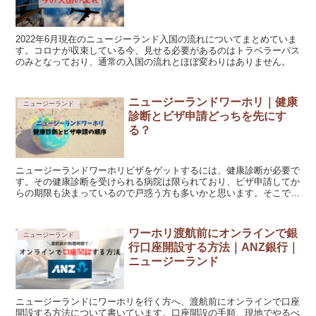
2022年6月現在のニュージーランド入国の流れについてまとめていま
す。コロナが収束している今、見せる必要があるのはトラベラーパス
のみとなっており、通常の入国の流れとほぼ変わりはありません。
ニュージーランドワーホリ｜健康
ニュージーランド
診断とビザ申請どっちを先にす
る？
ニュージーランドワーホリビザをゲットするには、健康診断が必要で
す。その健康診断を受けられる病院は限られており、ビザ申請してか
らの期限も決まっているので戸惑う方も多いかと思います。そこでど
の順番で手続きをしたらよいかをまとめました。
ワーホリ渡航前にオンラインで銀
ニュージーランド
行口座開設する方法｜ANZ銀行｜
ニュージーランド
ニュージーランドにワーホリを行く方へ、渡航前にオンラインで口座
開設する方法について書いています。口座開設の手順、現地でやるべ