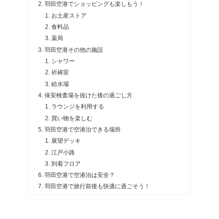
羽田空港でショッピングも楽しもう！
お土産ストア
食料品
薬局
羽田空港その他の施設
シャワー
祈祷室
給水場
保安検査場を抜けた後の過ごし方
ラウンジを利用する
買い物を楽しむ
羽田空港で空港泊できる場所
展望デッキ
江戸小路
到着フロア
羽田空港で空港泊は安全？
羽田空港で旅行前後も快適に過ごそう！