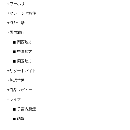
⭐️ワーホリ
⭐️マレーシア移住
⭐️海外生活
⭐️国内旅行
◼︎ 関西地方
◼︎ 中国地方
◼︎ 四国地方
⭐️リゾートバイト
⭐️英語学習
⭐️商品レビュー
⭐️ライフ
◼︎ 子宮内膜症
◼︎ 恋愛