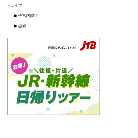
⭐️ライフ
◼︎ 子宮内膜症
◼︎ 恋愛