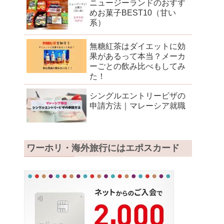
ニュージーランドのおすす
めお菓子BEST10（甘い
系）
無糖紅茶はダイエットに効
果があるって本当？メーカ
ーごとの飲み比べもしてみ
た！
シングルエントリービザの
申請方法｜マレーシア就職
ワーホリ・海外旅行にはエポスカード