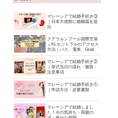
マレーシアで結婚手続き③
｜日本大使館に婚姻届を提
出
クアラルンプール国際空港
↔︎KLセントラルのアクセス
方法｜バス、電車、Grab
マレーシアで結婚手続き②
｜挙式当日の流れ・服装・
注意事項
マレーシアで結婚手続き①
｜申請方法・必要書類
マレーシアで結婚しまし
た！今の気持ち・両親の
涙・幸せな時間