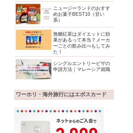
ニュージーランドのおすす
めお菓子BEST10（甘い
系）
無糖紅茶はダイエットに効
果があるって本当？メーカ
ーごとの飲み比べもしてみ
た！
シングルエントリービザの
申請方法｜マレーシア就職
ワーホリ・海外旅行にはエポスカード