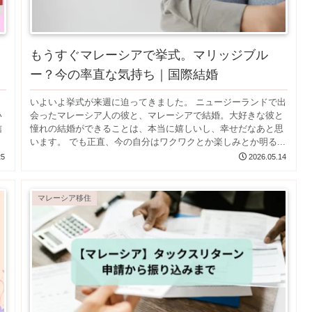
もうすぐマレーシアで挙式。マリッジブル
ー？今の率直な気持ち｜国際結婚
いよいよ挙式が来週に迫ってきました。 ニュージーランドで出
い
会ったマレーシア人の彼と、マレーシアで結婚。大好きな彼と
信
憧れの結婚ができることは、本当に嬉しいし、幸せだなあと思
います。 でも正直、今の自分はワクワクとか楽しみとか明る...
25
2026.05.14
マレーシア移住